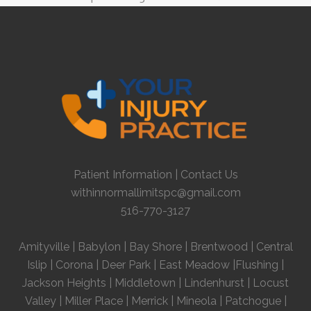
Patient Information
|
Contact Us
withinnormallimitspc@gmail.com
516-770-3127
Amityville
|
Babylon
|
Bay Shore
|
Brentwood
|
Central
Islip
|
Corona
|
Deer Park
|
East Meadow
|
Flushing
|
Jackson Heights
|
Middletown
|
Lindenhurst
|
Locust
Valley
|
Miller Place
|
Merrick
|
Mineola
|
Patchogue
|