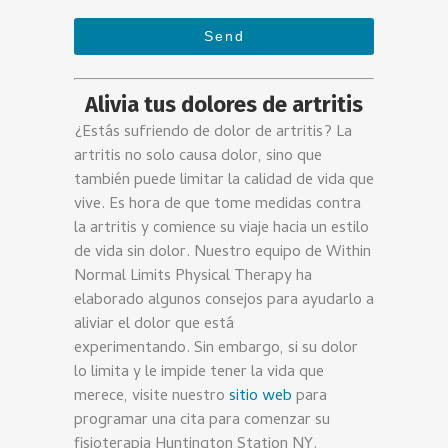
Send
This
Alivia tus dolores de artritis
field
¿Estás sufriendo de dolor de artritis? La
should
artritis no solo causa dolor, sino que
be
también puede limitar la calidad de vida que
left
vive. Es hora de que tome medidas contra
blank
la artritis y comience su viaje hacia un estilo
de vida sin dolor. Nuestro equipo de Within
Normal Limits Physical Therapy ha
elaborado algunos consejos para ayudarlo a
aliviar el dolor que está
experimentando. Sin embargo, si su dolor
lo limita y le impide tener la vida que
merece, visite nuestro
sitio web
para
programar una cita para comenzar su
fisioterapia Huntington Station NY.